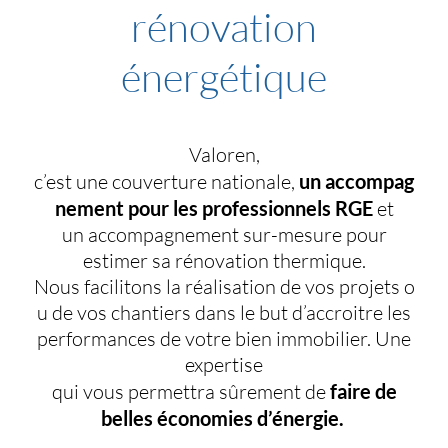
rénovation
énergétique
Valoren,
c’est
une
couverture
nationale
,
un
accompag
nement
pour les
professionnel
s
RGE
et
un
accompagnement
sur-
mesure
pour
estimer sa
rénovation
thermique
.
Nous
facilitons
la
réalisation
de
vos
projets
o
u
de
vos
chantiers dans le but
d’accroitre
les
performances de
votre
bien
immobilier
. Une
expertise
qui
vous
permettra
sûrement
de
faire de
belles
économies
d’énergi
e
.