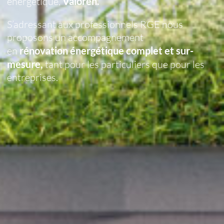
énergétique,
Valoren.
S’adressant aux professionnels RGE nous
proposons un accompagnement
en
rénovation énergétique complet et sur-
mesure,
tant pour les particuliers que pour les
entreprises.