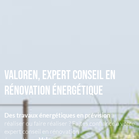
VALOREN, expert conseil en
rénovation énergétique
Des travaux énergétiques en prévision
à
réaliser ou faire réaliser ? Faites confiance à votre
expert conseil en rénovation